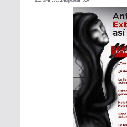
23 abril, 2025
maguadam1526