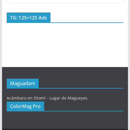
TG: 125×125 Ads
Maguadam
Acámbaro en Otomí - Lugar de Magueyes.
ColorMag Pro