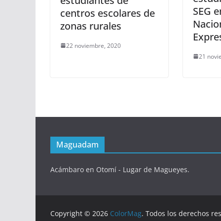
estudiantes de
SEG e
centros escolares de
Nacio
zonas rurales
Expres
22 noviembre, 2020
21 novi
Maguadam
Acámbaro en Otomí - Lugar de Magueyes.
Copyright © 2026
ColorMag
. Todos los derechos re