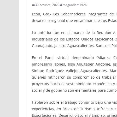
30 octubre, 2020
maguadam1526
León, Gto.- Los Gobernadores integrantes de l
desarrollo regional que encaminan a estos Esta
Lo anterior fue en el marco de la Reunión An
Industriales de los Estados Unidos Mexicanos (
Guanajuato, Jalisco, Aguascalientes, San Luis Po
En el Panel virtual denominado “Alianza Ce
empresario leonés, José Abugaber Andonie, es
Sinhue Rodríguez Vallejo; Aguascalientes, Mar
quienes ratificaron su compromiso de trabajar
proyectos hacia el sostenimiento económico y d
social y de gobierno son elementales para cumpl
Hablaron sobre el trabajo conjunto bajo una vi
experiencias, en áreas de Turismo, Infraestruct
Exportaciones, Desarrollo Social y Empleo, prin