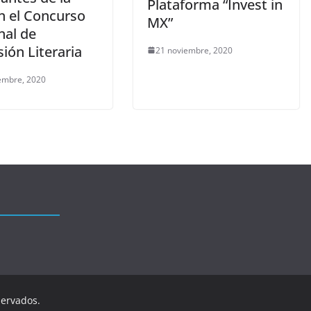
Plataforma “Invest in
n el Concurso
MX”
nal de
ión Literaria
21 noviembre, 2020
embre, 2020
servados.