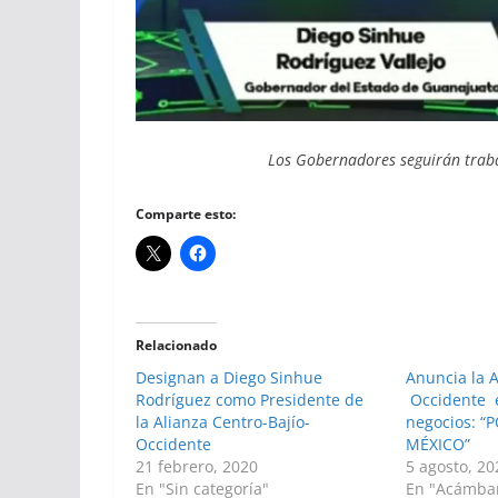
Los Gobernadores seguirán traba
Comparte esto:
Relacionado
Designan a Diego Sinhue
Anuncia la A
Rodríguez como Presidente de
Occidente e
la Alianza Centro-Bajío-
negocios: 
Occidente
MÉXICO”
21 febrero, 2020
5 agosto, 20
En "Sin categoría"
En "Acámba