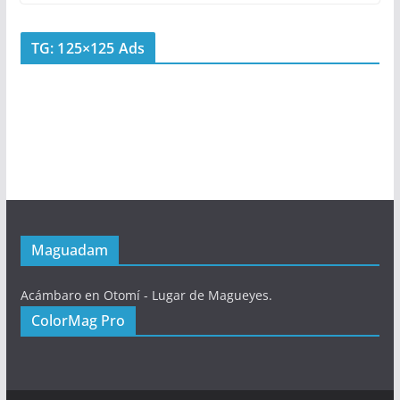
TG: 125×125 Ads
Maguadam
Acámbaro en Otomí - Lugar de Magueyes.
ColorMag Pro