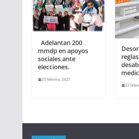
Adelantan 200
Desor
mmdp en apoyos
regla
sociales ante
desab
elecciones.
medic
23 febrero, 2021
22 febr