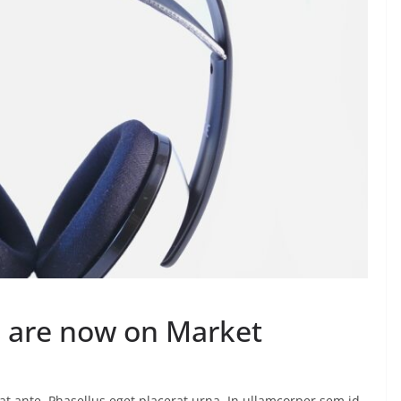
 are now on Market
t ante. Phasellus eget placerat urna. In ullamcorper sem id