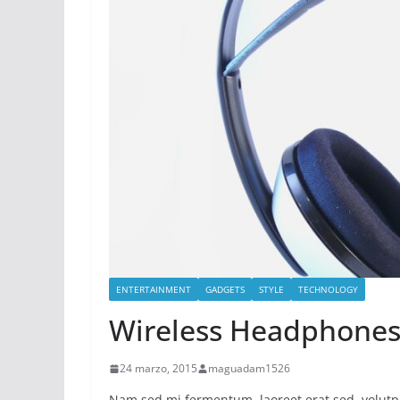
ENTERTAINMENT
GADGETS
STYLE
TECHNOLOGY
Wireless Headphones
24 marzo, 2015
maguadam1526
Nam sed mi fermentum, laoreet erat sed, volutpa