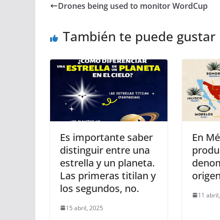
Drones being used to monitor WordCup
También te puede gustar
Es importante saber
En Méx
distinguir entre una
produ
estrella y un planeta.
denom
Las primeras titilan y
orige
los segundos, no.
11 abril
15 abril, 2025