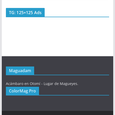
TG: 125×125 Ads
Maguadam
Acámbaro en Otomí - Lugar de Magueyes.
ColorMag Pro